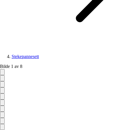
Stekepannesett
Bilde 1 av 8