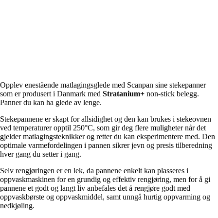
Opplev enestående matlagingsglede med Scanpan sine stekepanner
som er produsert i Danmark med
Stratanium+
non-stick belegg.
Panner du kan ha glede av lenge.
Stekepannene er skapt for allsidighet og den kan brukes i stekeovnen
ved temperaturer opptil 250°C, som gir deg flere muligheter når det
gjelder matlagingsteknikker og retter du kan eksperimentere med. Den
optimale varmefordelingen i pannen sikrer jevn og presis tilberedning
hver gang du setter i gang.
Selv rengjøringen er en lek, da pannene enkelt kan plasseres i
oppvaskmaskinen for en grundig og effektiv rengjøring, men for å gi
pannene et godt og langt liv anbefales det å rengjøre godt med
oppvaskbørste og oppvaskmiddel, samt unngå hurtig oppvarming og
nedkjøling.