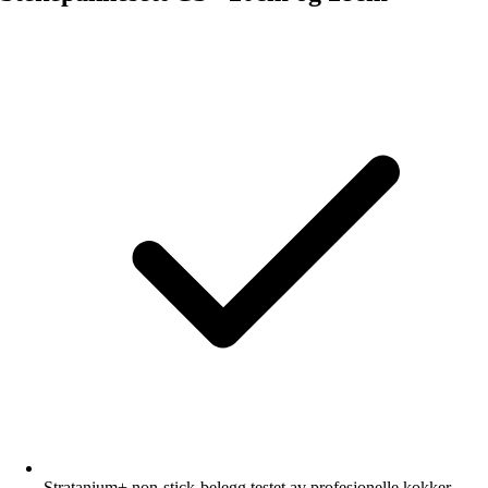
Stratanium+ non-stick-belegg testet av profesjonelle kokker