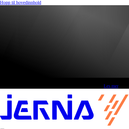
Hopp til hovedinnhold
Fri frakt over 800,-* | Klikk&hent 1 time | Retur i butikk
-
Les mer