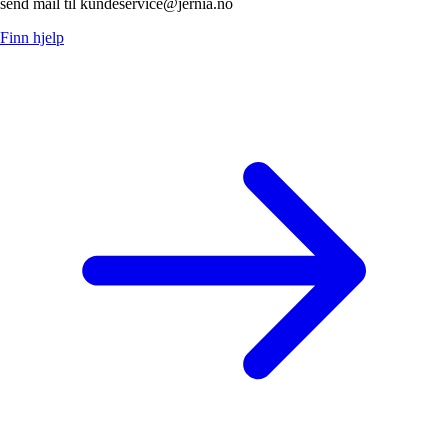
send mail til kundeservice@jernia.no
Finn hjelp