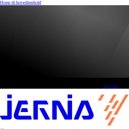
Hopp til hovedinnhold
Fri frakt over 800,-* | Klikk&hent 1 time | Retur i butikk
-
Les mer