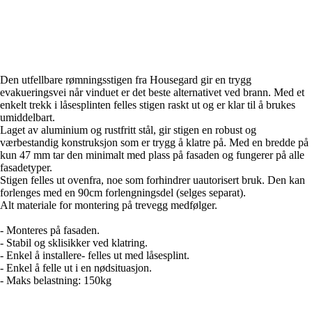
Den utfellbare rømningsstigen fra Housegard gir en trygg
evakueringsvei når vinduet er det beste alternativet ved brann. Med et
enkelt trekk i låsesplinten felles stigen raskt ut og er klar til å brukes
umiddelbart.
Laget av aluminium og rustfritt stål, gir stigen en robust og
værbestandig konstruksjon som er trygg å klatre på. Med en bredde på
kun 47 mm tar den minimalt med plass på fasaden og fungerer på alle
fasadetyper.
Stigen felles ut ovenfra, noe som forhindrer uautorisert bruk. Den kan
forlenges med en 90cm forlengningsdel (selges separat).
Alt materiale for montering på trevegg medfølger.
- Monteres på fasaden.
- Stabil og sklisikker ved klatring.
- Enkel å installere- felles ut med låsesplint.
- Enkel å felle ut i en nødsituasjon.
- Maks belastning: 150kg