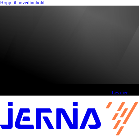
Hopp til hovedinnhold
Fri frakt over 800,-* | Klikk&hent 1 time | Retur i butikk
-
Les mer