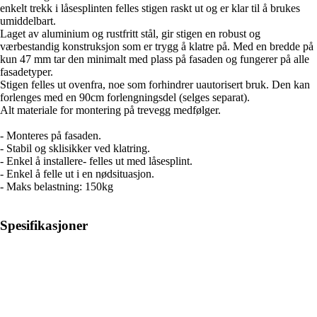
enkelt trekk i låsesplinten felles stigen raskt ut og er klar til å brukes
umiddelbart.
Laget av aluminium og rustfritt stål, gir stigen en robust og
værbestandig konstruksjon som er trygg å klatre på. Med en bredde på
kun 47 mm tar den minimalt med plass på fasaden og fungerer på alle
fasadetyper.
Stigen felles ut ovenfra, noe som forhindrer uautorisert bruk. Den kan
forlenges med en 90cm forlengningsdel (selges separat).
Alt materiale for montering på trevegg medfølger.
- Monteres på fasaden.
- Stabil og sklisikker ved klatring.
- Enkel å installere- felles ut med låsesplint.
- Enkel å felle ut i en nødsituasjon.
- Maks belastning: 150kg
Spesifikasjoner