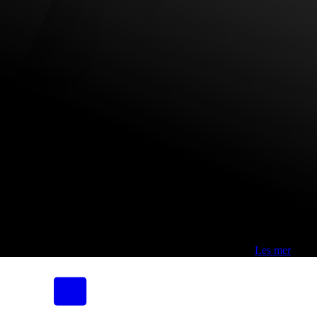
Fri frakt over 800,-* | Klikk&hent 1 time | Retur i butikk
-
Les mer