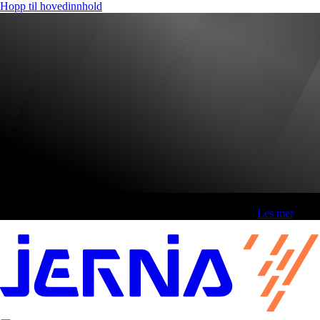
Hopp til hovedinnhold
Fri frakt over 800,-* | Klikk&hent 1 time | Retur i butikk
-
Les mer