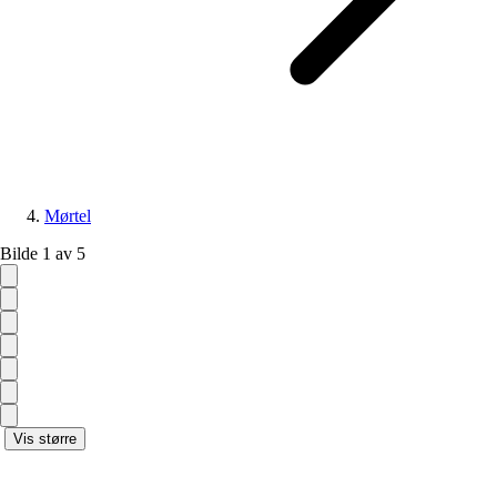
Mørtel
Bilde 1 av 5
Vis større