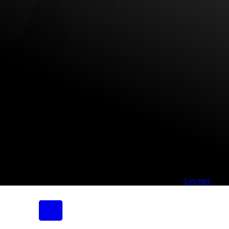
Fri frakt over 800,-* | Klikk&hent 1 time | Retur i butikk
-
Les mer