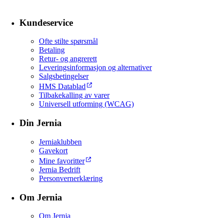
Kundeservice
Ofte stilte spørsmål
Betaling
Retur- og angrerett
Leveringsinformasjon og alternativer
Salgsbetingelser
HMS Datablad
Tilbakekalling av varer
Universell utforming (WCAG)
Din Jernia
Jerniaklubben
Gavekort
Mine favoritter
Jernia Bedrift
Personvernerklæring
Om Jernia
Om Jernia