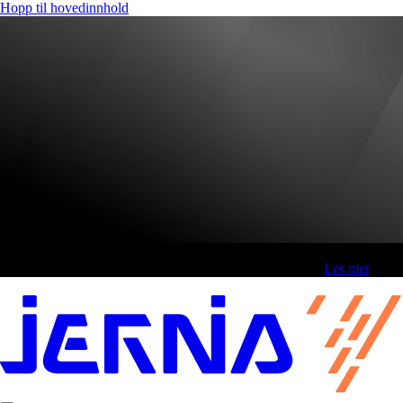
Hopp til hovedinnhold
Fri frakt over 800,-* | Klikk&hent 1 time | Retur i butikk
-
Les mer