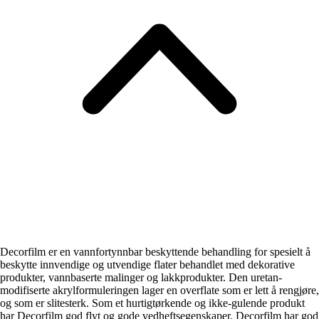
Decorfilm er en vannfortynnbar beskyttende behandling for spesielt å
beskytte innvendige og utvendige flater behandlet med dekorative
produkter, vannbaserte malinger og lakkprodukter. Den uretan-
modifiserte akrylformuleringen lager en overflate som er lett å rengjøre,
og som er slitesterk. Som et hurtigtørkende og ikke-gulende produkt
har Decorfilm god flyt og gode vedheftsegenskaper. Decorfilm har god