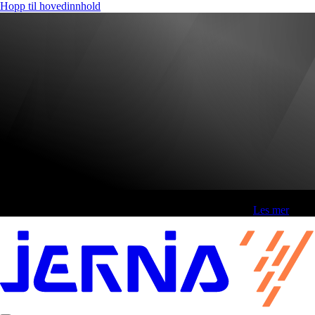
Hopp til hovedinnhold
Fri frakt over 800,-* | Klikk&hent 1 time | Retur i butikk
-
Les mer