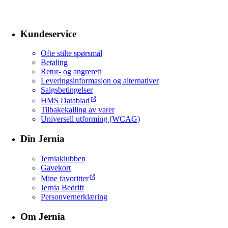
Kundeservice
Ofte stilte spørsmål
Betaling
Retur- og angrerett
Leveringsinformasjon og alternativer
Salgsbetingelser
HMS Datablad
Tilbakekalling av varer
Universell utforming (WCAG)
Din Jernia
Jerniaklubben
Gavekort
Mine favoritter
Jernia Bedrift
Personvernerklæring
Om Jernia