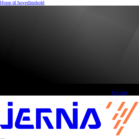
Hopp til hovedinnhold
Fri frakt over 800,-* | Klikk&hent 1 time | Retur i butikk
-
Les mer