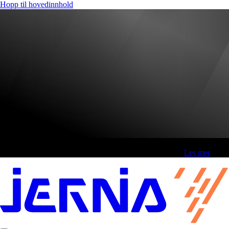
Hopp til hovedinnhold
Fri frakt over 800,-* | Klikk&hent 1 time | Retur i butikk
-
Les mer