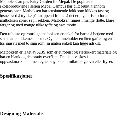
Matboks Campus Fairy Garden fra Mepal. De populære
skoleproduktene i serien Mepal Campus har blitt brukt gjennom
generasjoner. Matboksen har tettsluttende lokk som klikkes fast og
løsnes ved å trykke på knappen i front, så det er ingen risiko for at
matboksen åpner seg i sekken. Matboksen finnes i mange flotte, klare
farger og med mange ulike tøffe og søte motiv.
Den robuste og romslige matboksen er enkel for barna å betjene med
sin smarte lukkemekanisme. Og den inneholder en liten gaffel og en
løs innsats med to små rom, så maten enkelt kan ligge adskilt.
Matboksen er laget av ABS som er et robust og støtsikkert materiale og
har en blank og dekorativ overflate. Den kan vaskes i
oppvaskmaskinen, men egner seg ikke til mikrobølgeovn eller fryser.
Spesifikasjoner
Design og Materiale