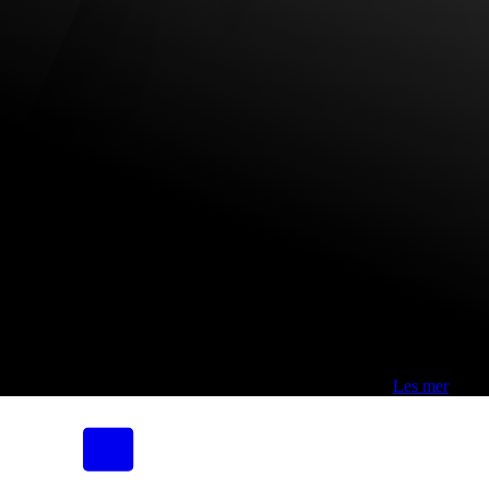
Fri frakt over 800,-* | Klikk&hent 1 time | Retur i butikk
-
Les mer