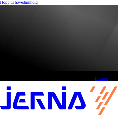
Hopp til hovedinnhold
Fri frakt over 800,-* | Klikk&hent 1 time | Retur i butikk
-
Les mer