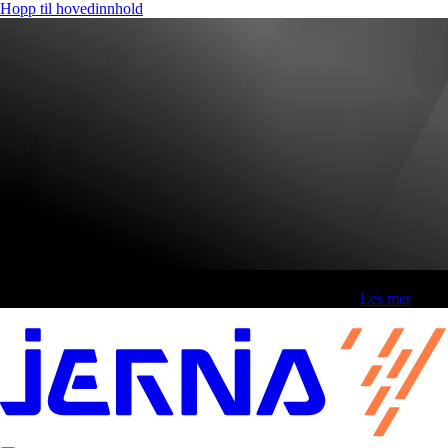
Hopp til hovedinnhold
Fri frakt over 800,-* | Klikk&hent 1 time | Retur i butikk
-
Les mer