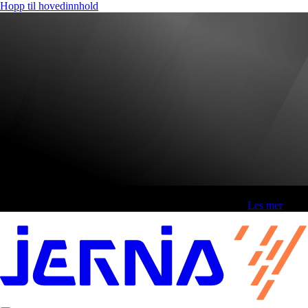
Hopp til hovedinnhold
Fri frakt over 800,-* | Klikk&hent 1 time | Retur i butikk
-
Les mer