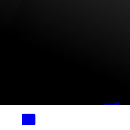
Fri frakt over 800,-* | Klikk&hent 1 time | Retur i butikk
-
Les mer