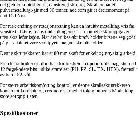
det gjelder kontrollert og uanstrengt skruing. Skrallen har et
pulvermetallurgi-gir med 36 tenner, noe som gir et dreiemoment på
inntil 50 Nm.
For rask endring av rotasjonsretning kan en intuitiv metallring vris fra
venstre til høyre, mens midtstillingen er for manuelle skruoppgaver
uten skrallefunksjon. Når det brukes økt kraft, holder bitsene seg godt
på plass takket vare verktøyets magnetiske bitsholder.
Denne skrutrekkeren har et 80 mm skaft for enkelt og nøyaktig arbeid.
For ekstra brukerkomfort har skrutrekkeren et popup-bitsmagasin med
12 fargekodete bits i ulike størrelser (PH, PZ, SL, TX, HEX), fremstilt
av hardt S2-stål.
For større arbeidskomfort og kontroll er denne skralleskrutrekkeren
konstruert kompakt og ergonomisk med et tokomponents håndtak og
store softgrip-flater.
Spesifikasjoner