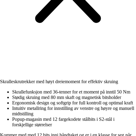
Skralleskrutrekker med høyt dreiemoment for effektiv skruing
Skrallefunksjon med 36-tenner for et moment på inntil 50 Nm
Stødig skruing med 80 mm skaft og magnetisk bitsholder
Ergonomisk design og softgrip for full kontroll og optimal kraft
Intuitiv metallring for innstilling av venstre og høyre og manuell
midtstilling
Popup-magasin med 12 fargekodete stålbits i S2-stål i
forskjellige størrelser
Kommer med med 12 bits inni håndtaket og er i en klasse for seg når