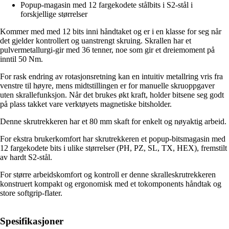
Popup-magasin med 12 fargekodete stålbits i S2-stål i
forskjellige størrelser
Kommer med med 12 bits inni håndtaket og er i en klasse for seg når
det gjelder kontrollert og uanstrengt skruing. Skrallen har et
pulvermetallurgi-gir med 36 tenner, noe som gir et dreiemoment på
inntil 50 Nm.
For rask endring av rotasjonsretning kan en intuitiv metallring vris fra
venstre til høyre, mens midtstillingen er for manuelle skruoppgaver
uten skrallefunksjon. Når det brukes økt kraft, holder bitsene seg godt
på plass takket vare verktøyets magnetiske bitsholder.
Denne skrutrekkeren har et 80 mm skaft for enkelt og nøyaktig arbeid.
For ekstra brukerkomfort har skrutrekkeren et popup-bitsmagasin med
12 fargekodete bits i ulike størrelser (PH, PZ, SL, TX, HEX), fremstilt
av hardt S2-stål.
For større arbeidskomfort og kontroll er denne skralleskrutrekkeren
konstruert kompakt og ergonomisk med et tokomponents håndtak og
store softgrip-flater.
Spesifikasjoner