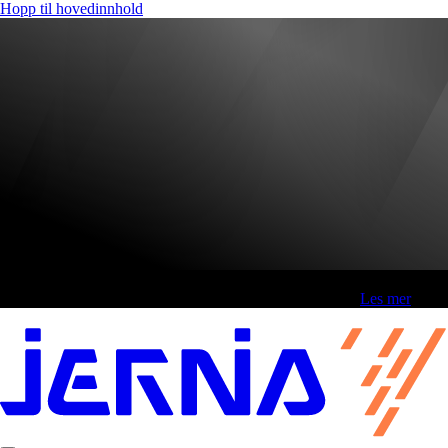
Hopp til hovedinnhold
Fri frakt over 800,-* | Klikk&hent 1 time | Retur i butikk
-
Les mer