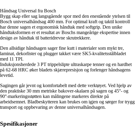
Håndsag Universal fra Bosch
Bygg skap eller sag langsgående spor med den enestående ytelsen til
Bosch universalhåndsag 400 mm. For optimal kraft og taktil kontroll
har denne sagen et ergonomisk håndtak med softgrip. Den unike
håndtaksformen er et resultat av Boschs mangeårige ekspertise innen
design av håndtak til batteridrevne skrutrekkere.
Den allsidige håndsagen sager fine kutt i materialer som mykt tre,
laminat, dekorlister og plugger takket være SK5-kvalitetsstålbladet
med 11 TPI.
Induksjonsherdede 3 PT trippelslipte ultraskarpe tenner og en hardhet
på 62-68 HRC øker bladets skjærepresisjon og forlenger håndsagens
levetid.
Sagingen går jevnt og komfortabelt med dette verktøyet. Ved hjelp av
den praktiske 30 mm metriske bakover-skalaen på sagen og 45°- og
90°-markeringsstøtten kan målingene markeres direkte på
arbeidsemnet. Bladbeskytteren kan brukes om igjen og sørger for trygg
transport og oppbevaring av denne universalhåndsagen.
Spesifikasjoner