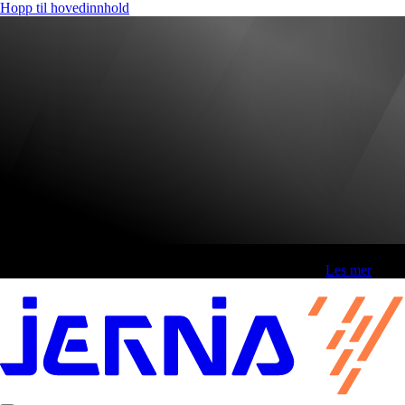
Hopp til hovedinnhold
Fri frakt over 800,-* | Klikk&hent 1 time | Retur i butikk
-
Les mer