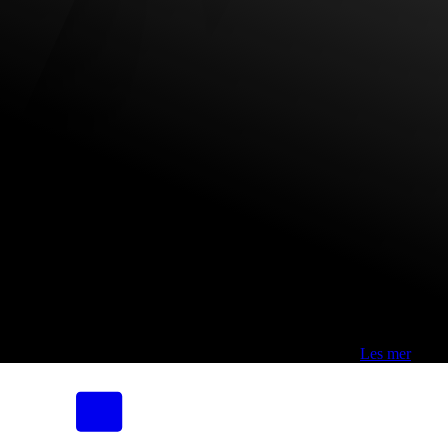
Fri frakt over 800,-* | Klikk&hent 1 time | Retur i butikk
-
Les mer