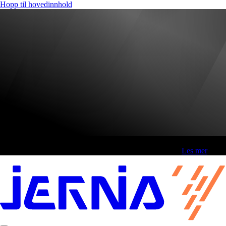
Hopp til hovedinnhold
Fri frakt over 800,-* | Klikk&hent 1 time | Retur i butikk
-
Les mer