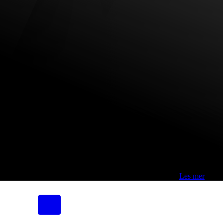
Fri frakt over 800,-* | Klikk&hent 1 time | Retur i butikk
-
Les mer