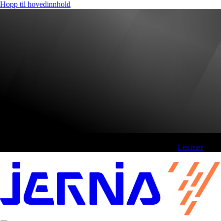
Hopp til hovedinnhold
Fri frakt over 800,-* | Klikk&hent 1 time | Retur i butikk
-
Les mer