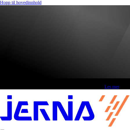
Hopp til hovedinnhold
Fri frakt over 800,-* | Klikk&hent 1 time | Retur i butikk
-
Les mer