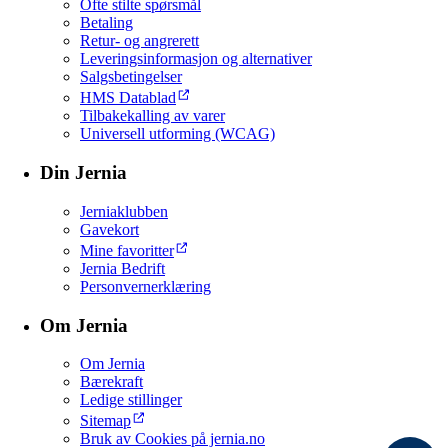
Ofte stilte spørsmål
Betaling
Retur- og angrerett
Leveringsinformasjon og alternativer
Salgsbetingelser
HMS Datablad
Tilbakekalling av varer
Universell utforming (WCAG)
Din Jernia
Jerniaklubben
Gavekort
Mine favoritter
Jernia Bedrift
Personvernerklæring
Om Jernia
Om Jernia
Bærekraft
Ledige stillinger
Sitemap
Bruk av Cookies på jernia.no