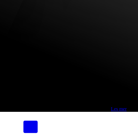
Fri frakt over 800,-* | Klikk&hent 1 time | Retur i butikk
-
Les mer