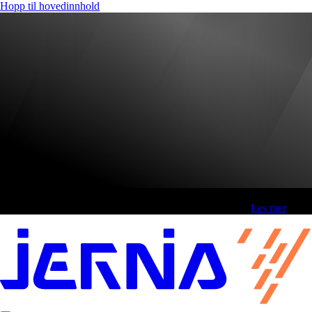
Hopp til hovedinnhold
Fri frakt over 800,-* | Klikk&hent 1 time | Retur i butikk
-
Les mer