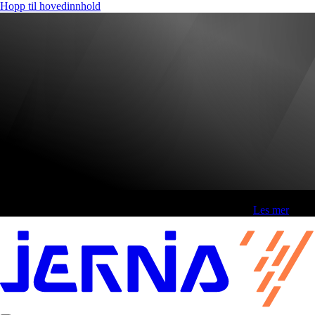
Hopp til hovedinnhold
Fri frakt over 800,-* | Klikk&hent 1 time | Retur i butikk
-
Les mer