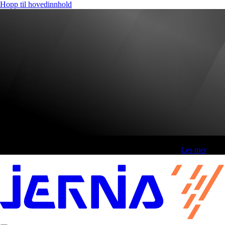
Hopp til hovedinnhold
Fri frakt over 800,-* | Klikk&hent 1 time | Retur i butikk
-
Les mer