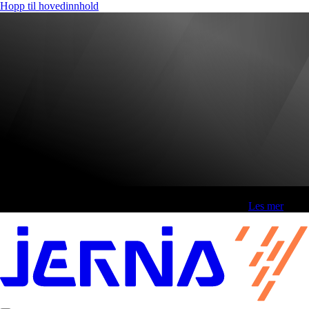
Hopp til hovedinnhold
Fri frakt over 800,-* | Klikk&hent 1 time | Retur i butikk
-
Les mer