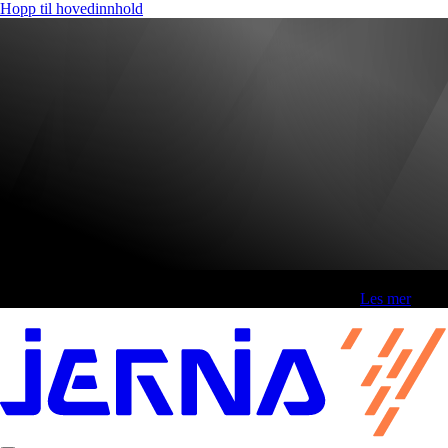
Hopp til hovedinnhold
Fri frakt over 800,-* | Klikk&hent 1 time | Retur i butikk
-
Les mer