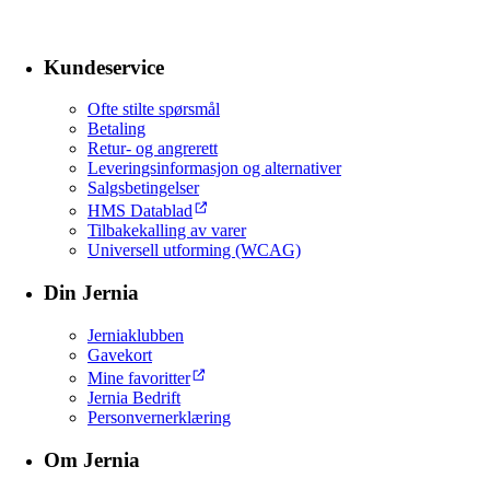
Kundeservice
Ofte stilte spørsmål
Betaling
Retur- og angrerett
Leveringsinformasjon og alternativer
Salgsbetingelser
HMS Datablad
Tilbakekalling av varer
Universell utforming (WCAG)
Din Jernia
Jerniaklubben
Gavekort
Mine favoritter
Jernia Bedrift
Personvernerklæring
Om Jernia