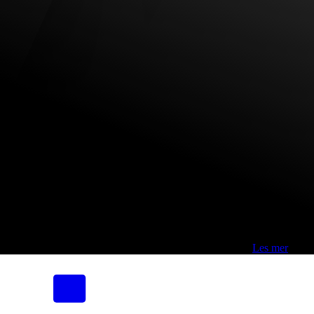
Fri frakt over 800,-* | Klikk&hent 1 time | Retur i butikk
-
Les mer