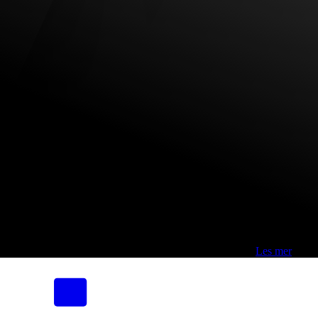
Fri frakt over 800,-* | Klikk&hent 1 time | Retur i butikk
-
Les mer