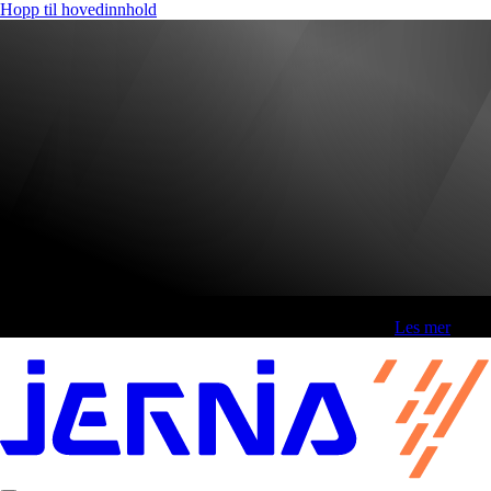
Hopp til hovedinnhold
Fri frakt over 800,-* | Klikk&hent 1 time | Retur i butikk
-
Les mer