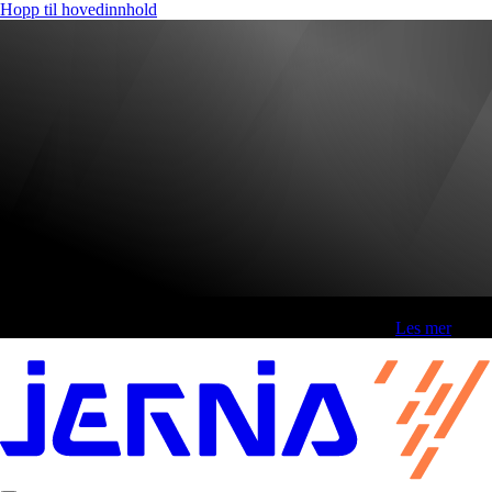
Hopp til hovedinnhold
Fri frakt over 800,-* | Klikk&hent 1 time | Retur i butikk
-
Les mer