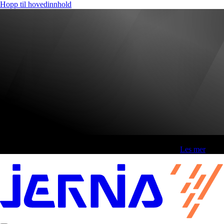
Hopp til hovedinnhold
Fri frakt over 800,-* | Klikk&hent 1 time | Retur i butikk
-
Les mer