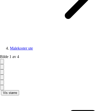
Malekoster ute
Bilde 1 av 4
Vis større