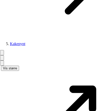
Kakepynt
Vis større