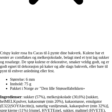
Crispy kuler rosa fra Cacas til å pynte dine bakverk. Kulene har et
senter av cornflakes og melkesjokolade, belagt med et tynt lag sukker
og rosafarge. De sprø kulene er dekorative, smaker veldig godt, og er
godt egnet til dekorasjon på kaker og alle slags bakverk, eller bare til
pynt til enhver anledning eller fest.
Størrelse: 6 mm
Innhold: 75 g
Pakket i Norge av "Den lille Strøsselfabrikken»
Ingredienser
: sukker (57%), melkesjokolade (30,6%) [sukker,
helMELKpulver, kakaosmør (min 20%), kakaomasse, emulgator
(E322(SOYAlecitin)), naturlig vaniljesmak, kakaopulver (min 32%)],
sprø kjerne (11%) [rismel, HVETEmel, sukker, maltmel (HVETE),