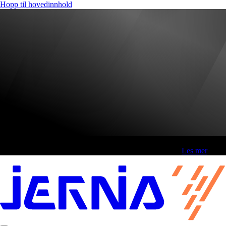
Hopp til hovedinnhold
Fri frakt over 800,-* | Klikk&hent 1 time | Retur i butikk
-
Les mer