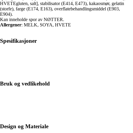
HVETEgluten, salt], stabilisator (E414, E473), kakaosmør, gelatin
(storfe), farge (E174, E163), overflatebehandlingsmiddel (E903,
E904).
Kan inneholde spor av NØTTER.
Allergener
: MELK, SOYA, HVETE
Spesifikasjoner
Bruk og vedlikehold
Design og Materiale