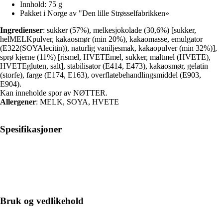
Innhold: 75 g
Pakket i Norge av "Den lille Strøsselfabrikken»
Ingredienser
: sukker (57%), melkesjokolade (30,6%) [sukker,
helMELKpulver, kakaosmør (min 20%), kakaomasse, emulgator
(E322(SOYAlecitin)), naturlig vaniljesmak, kakaopulver (min 32%)],
sprø kjerne (11%) [rismel, HVETEmel, sukker, maltmel (HVETE),
HVETEgluten, salt], stabilisator (E414, E473), kakaosmør, gelatin
(storfe), farge (E174, E163), overflatebehandlingsmiddel (E903,
E904).
Kan inneholde spor av NØTTER.
Allergener
: MELK, SOYA, HVETE
Spesifikasjoner
Bruk og vedlikehold