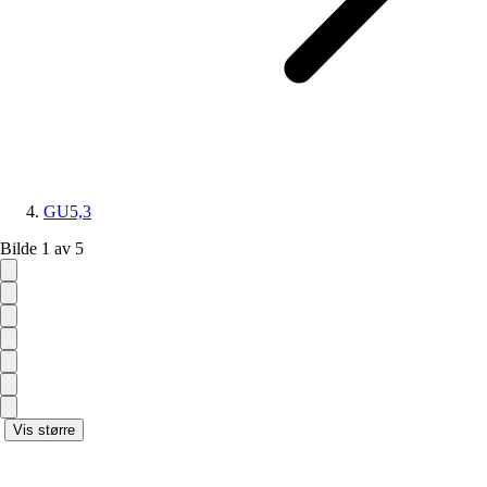
GU5,3
Bilde 1 av 5
Vis større