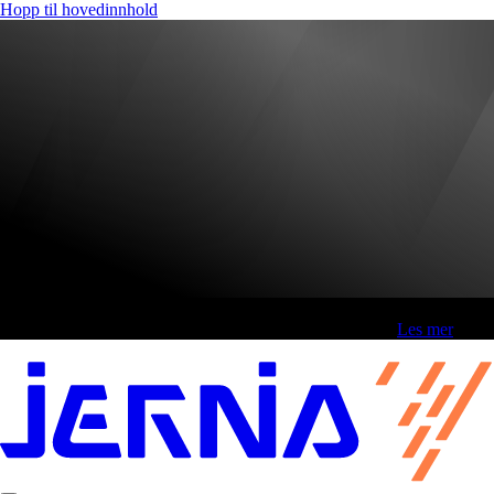
Hopp til hovedinnhold
Fri frakt over 800,-* | Klikk&hent 1 time | Retur i butikk
-
Les mer