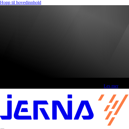
Hopp til hovedinnhold
Fri frakt over 800,-* | Klikk&hent 1 time | Retur i butikk
-
Les mer