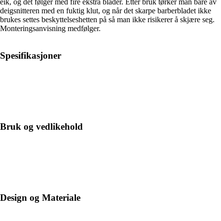
eik, og det følger med fire ekstra blader. Etter bruk tørker man bare av
deigsnitteren med en fuktig klut, og når det skarpe barberbladet ikke
brukes settes beskyttelseshetten på så man ikke risikerer å skjære seg.
Monteringsanvisning medfølger.
Spesifikasjoner
Bruk og vedlikehold
Design og Materiale