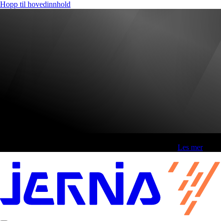
Hopp til hovedinnhold
Fri frakt over 800,-* | Klikk&hent 1 time | Retur i butikk
-
Les mer