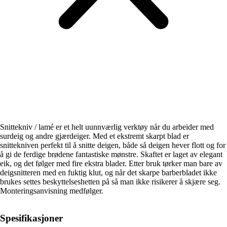
Snittekniv / lamé er et helt uunnværlig verktøy når du arbeider med
surdeig og andre gjærdeiger. Med et ekstremt skarpt blad er
snittekniven perfekt til å snitte deigen, både så deigen hever flott og for
å gi de ferdige brødene fantastiske mønstre. Skaftet er laget av elegant
eik, og det følger med fire ekstra blader. Etter bruk tørker man bare av
deigsnitteren med en fuktig klut, og når det skarpe barberbladet ikke
brukes settes beskyttelseshetten på så man ikke risikerer å skjære seg.
Monteringsanvisning medfølger.
Spesifikasjoner