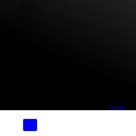
Fri frakt over 800,-* | Klikk&hent 1 time | Retur i butikk
-
Les mer