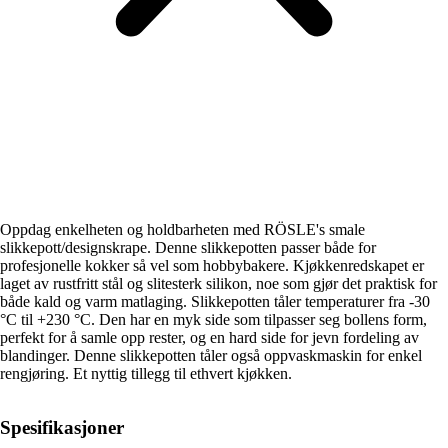
Oppdag enkelheten og holdbarheten med RÖSLE's smale
slikkepott/designskrape. Denne slikkepotten passer både for
profesjonelle kokker så vel som hobbybakere. Kjøkkenredskapet er
laget av rustfritt stål og slitesterk silikon, noe som gjør det praktisk for
både kald og varm matlaging. Slikkepotten tåler temperaturer fra -30
°C til +230 °C. Den har en myk side som tilpasser seg bollens form,
perfekt for å samle opp rester, og en hard side for jevn fordeling av
blandinger. Denne slikkepotten tåler også oppvaskmaskin for enkel
rengjøring. Et nyttig tillegg til ethvert kjøkken.
Spesifikasjoner