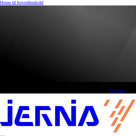
Hopp til hovedinnhold
Fri frakt over 800,-* | Klikk&hent 1 time | Retur i butikk
-
Les mer