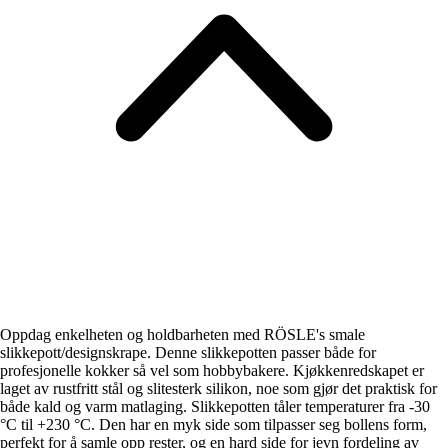
Oppdag enkelheten og holdbarheten med RÖSLE's smale
slikkepott/designskrape. Denne slikkepotten passer både for
profesjonelle kokker så vel som hobbybakere. Kjøkkenredskapet er
laget av rustfritt stål og slitesterk silikon, noe som gjør det praktisk for
både kald og varm matlaging. Slikkepotten tåler temperaturer fra -30
°C til +230 °C. Den har en myk side som tilpasser seg bollens form,
perfekt for å samle opp rester, og en hard side for jevn fordeling av