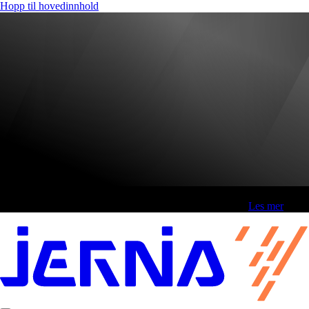
Hopp til hovedinnhold
Fri frakt over 800,-* | Klikk&hent 1 time | Retur i butikk
-
Les mer