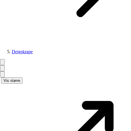
Deigskrape
Vis større