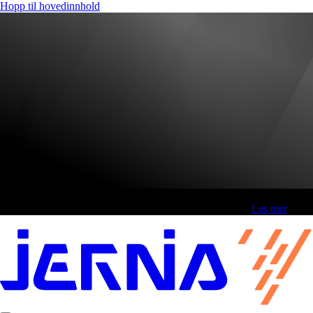
Hopp til hovedinnhold
Fri frakt over 800,-* | Klikk&hent 1 time | Retur i butikk
-
Les mer