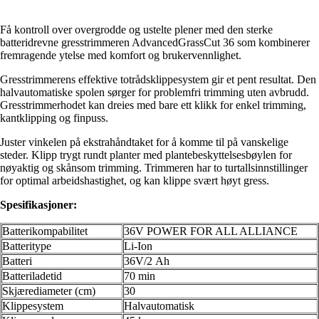
Få kontroll over overgrodde og ustelte plener med den sterke
batteridrevne gresstrimmeren AdvancedGrassCut 36 som kombinerer
fremragende ytelse med komfort og brukervennlighet.
Gresstrimmerens effektive totrådsklippesystem gir et pent resultat. Den
halvautomatiske spolen sørger for problemfri trimming uten avbrudd.
Gresstrimmerhodet kan dreies med bare ett klikk for enkel trimming,
kantklipping og finpuss.
Juster vinkelen på ekstrahåndtaket for å komme til på vanskelige
steder. Klipp trygt rundt planter med plantebeskyttelsesbøylen for
nøyaktig og skånsom trimming. Trimmeren har to turtallsinnstillinger
for optimal arbeidshastighet, og kan klippe svært høyt gress.
Spesifikasjoner:
Batterikompabilitet
36V POWER FOR ALL ALLIANCE
Batteritype
Li-Ion
Batteri
36V/2 Ah
Batteriladetid
70 min
Skjærediameter (cm)
30
Klippesystem
Halvautomatisk