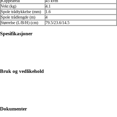
Klippeareal
45 kvm
Vekt (kg)
4.1
Spole trådtykkelse (mm)
1.6
Spole trådlengde (m)
4
Størrelse (L/B/H) (cm)
79.5/23.6/14.5
Spesifikasjoner
Bruk og vedlikehold
Dokumenter