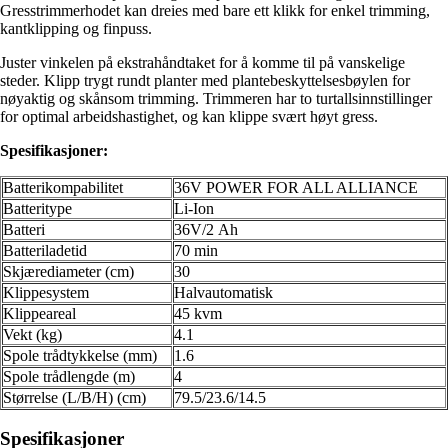
Gresstrimmerhodet kan dreies med bare ett klikk for enkel trimming,
kantklipping og finpuss.
Juster vinkelen på ekstrahåndtaket for å komme til på vanskelige
steder. Klipp trygt rundt planter med plantebeskyttelsesbøylen for
nøyaktig og skånsom trimming. Trimmeren har to turtallsinnstillinger
for optimal arbeidshastighet, og kan klippe svært høyt gress.
Spesifikasjoner:
Batterikompabilitet
36V POWER FOR ALL ALLIANCE
Batteritype
Li-Ion
Batteri
36V/2 Ah
Batteriladetid
70 min
Skjærediameter (cm)
30
Klippesystem
Halvautomatisk
Klippeareal
45 kvm
Vekt (kg)
4.1
Spole trådtykkelse (mm)
1.6
Spole trådlengde (m)
4
Størrelse (L/B/H) (cm)
79.5/23.6/14.5
Spesifikasjoner