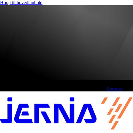
Hopp til hovedinnhold
Fri frakt over 800,-* | Klikk&hent 1 time | Retur i butikk
-
Les mer