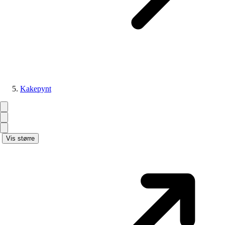
Kakepynt
Vis større