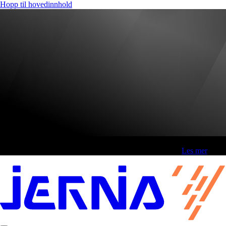
Hopp til hovedinnhold
Fri frakt over 800,-* | Klikk&hent 1 time | Retur i butikk
-
Les mer