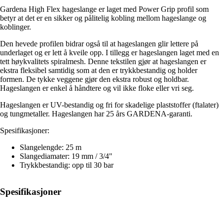
Gardena High Flex hageslange er laget med Power Grip profil som
betyr at det er en sikker og pålitelig kobling mellom hageslange og
koblinger.
Den hevede profilen bidrar også til at hageslangen glir lettere på
underlaget og er lett å kveile opp. I tillegg er hageslangen laget med en
tett høykvalitets spiralmesh. Denne tekstilen gjør at hageslangen er
ekstra fleksibel samtidig som at den er trykkbestandig og holder
formen. De tykke veggene gjør den ekstra robust og holdbar.
Hageslangen er enkel å håndtere og vil ikke floke eller vri seg.
Hageslangen er UV-bestandig og fri for skadelige plaststoffer (ftalater)
og tungmetaller. Hageslangen har 25 års GARDENA-garanti.
Spesifikasjoner:
Slangelengde: 25 m
Slangediamater: 19 mm / 3/4"
Trykkbestandig: opp til 30 bar
Spesifikasjoner