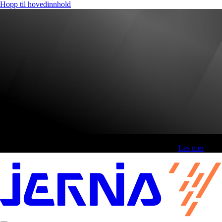
Hopp til hovedinnhold
Fri frakt over 800,-* | Klikk&hent 1 time | Retur i butikk
-
Les mer