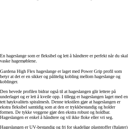
En hageslange som er fleksibel og lett å håndtere er perfekt når du skal
vaske hagemøblene.
Gardena High Flex hageslange er laget med Power Grip profil som
betyr at det er en sikker og pålitelig kobling mellom hageslange og
koblinger.
Den hevede profilen bidrar også til at hageslangen glir lettere på
underlaget og er lett å kveile opp. I tillegg er hageslangen laget med en
tett høykvalitets spiralmesh. Denne tekstilen gjør at hageslangen er
ekstra fleksibel samtidig som at den er trykkbestandig og holder
formen. De tykke veggene gjør den ekstra robust og holdbar.
Hageslangen er enkel å håndtere og vil ikke floke eller vri seg.
Hageslangen er UV-bestandig og fri for skadelige plaststoffer (ftalater)