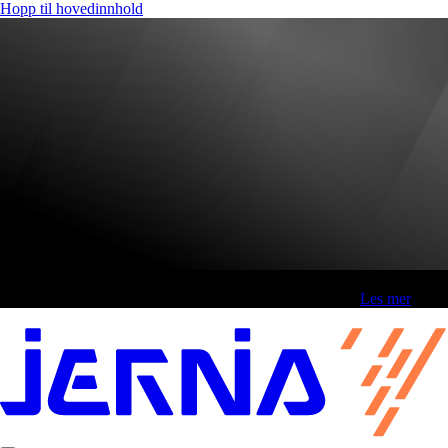
Hopp til hovedinnhold
Fri frakt over 800,-* | Klikk&hent 1 time | Retur i butikk
-
Les mer