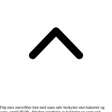
Flip-mex microfiber klut med nano sølv beskytter mot bakterier og
sopp, opptil 99,9%. Hindrer spredning av bakterier og sopp ved