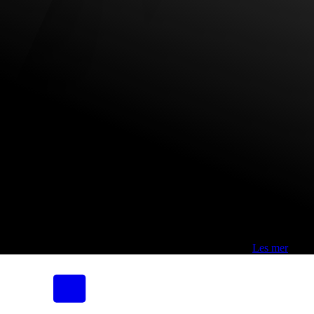
Fri frakt over 800,-* | Klikk&hent 1 time | Retur i butikk
-
Les mer