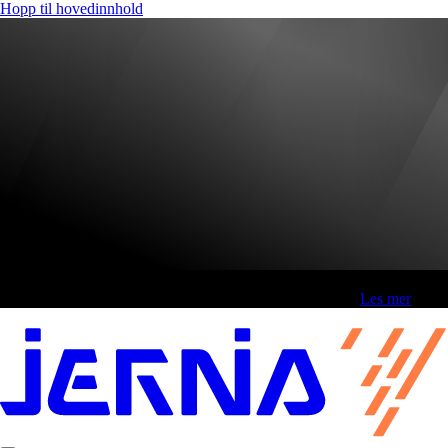
Hopp til hovedinnhold
Fri frakt over 800,-* | Klikk&hent 1 time | Retur i butikk
-
Les mer