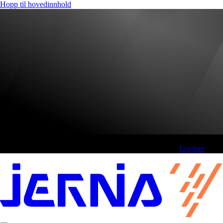
Hopp til hovedinnhold
Fri frakt over 800,-* | Klikk&hent 1 time | Retur i butikk
-
Les mer