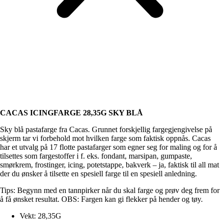
CACAS ICINGFARGE 28,35G SKY BLÅ
Sky blå pastafarge fra Cacas. Grunnet forskjellig fargegjengivelse på
skjerm tar vi forbehold mot hvilken farge som faktisk oppnås. Cacas
har et utvalg på 17 flotte pastafarger som egner seg for maling og for å
tilsettes som fargestoffer i f. eks. fondant, marsipan, gumpaste,
smørkrem, frostinger, icing, potetstappe, bakverk – ja, faktisk til all mat
der du ønsker å tilsette en spesiell farge til en spesiell anledning.
Tips: Begynn med en tannpirker når du skal farge og prøv deg frem for
å få ønsket resultat. OBS: Fargen kan gi flekker på hender og tøy.
Vekt: 28,35G