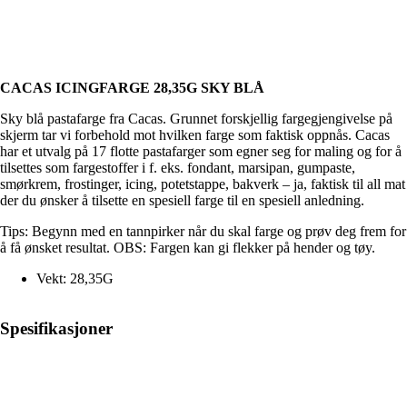
CACAS ICINGFARGE 28,35G SKY BLÅ
Sky blå pastafarge fra Cacas. Grunnet forskjellig fargegjengivelse på
skjerm tar vi forbehold mot hvilken farge som faktisk oppnås. Cacas
har et utvalg på 17 flotte pastafarger som egner seg for maling og for å
tilsettes som fargestoffer i f. eks. fondant, marsipan, gumpaste,
smørkrem, frostinger, icing, potetstappe, bakverk – ja, faktisk til all mat
der du ønsker å tilsette en spesiell farge til en spesiell anledning.
Tips: Begynn med en tannpirker når du skal farge og prøv deg frem for
å få ønsket resultat. OBS: Fargen kan gi flekker på hender og tøy.
Vekt: 28,35G
Spesifikasjoner