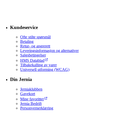
Kundeservice
Ofte stilte spørsmål
Betaling
Retur- og angrerett
Leveringsinformasjon og alternativer
Salgsbetingelser
HMS Datablad
Tilbakekalling av varer
Universell utforming (WCAG)
Din Jernia
Jerniaklubben
Gavekort
Mine favoritter
Jernia Bedrift
Personvernerklæring