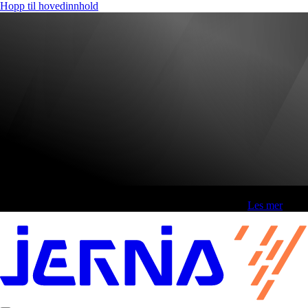
Hopp til hovedinnhold
Fri frakt over 800,-* | Klikk&hent 1 time | Retur i butikk
-
Les mer