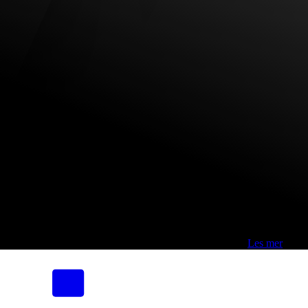
Fri frakt over 800,-* | Klikk&hent 1 time | Retur i butikk
-
Les mer